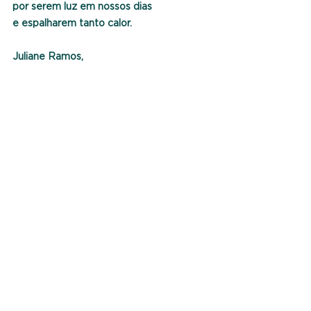
por serem luz em nossos dias
e espalharem tanto calor.
Juliane Ramos,
15 anos
Rua Deputado Narciso Pieroni, 565 - Amparo/SP
sepiamparo@sepi.org.br
(19) 3807-4565
©
1975 - 2026
SEPI
Transparência
|
Privacidade