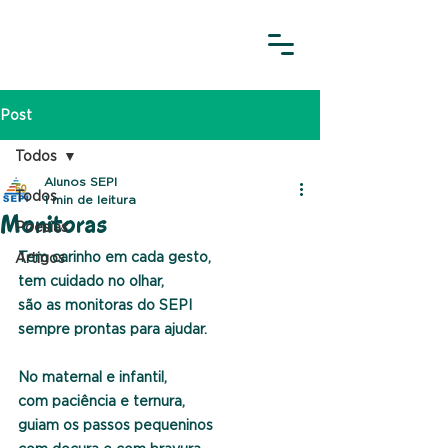
Post
Todos
Alunos SEPI
Todos
1 min de leitura
Monitoras
Poesias
Tem carinho em cada gesto,
Artigos
tem cuidado no olhar,
são as monitoras do SEPI
sempre prontas para ajudar.
No maternal e infantil,
com paciência e ternura,
guiam os passos pequeninos