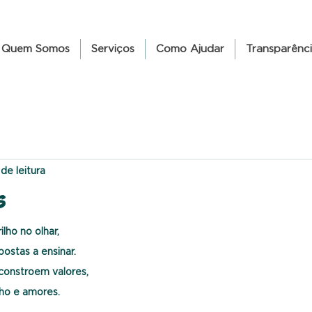
Quem Somos
Serviços
Como Ajudar
Transparênc
 de leitura
s
ho no olhar,
postas a ensinar.
constroem valores,
ho e amores.