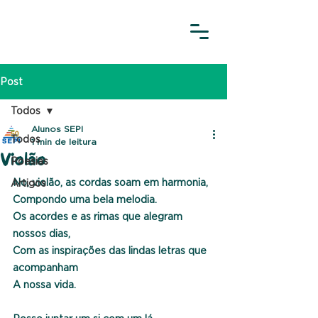
Post
Todos
Alunos SEPI
Todos
1 min de leitura
Violão
Poesias
No, violão, as cordas soam em harmonia,
Artigos
Compondo uma bela melodia.
Os acordes e as rimas que alegram 
nossos dias,
Com as inspirações das lindas letras que 
acompanham
A nossa vida.